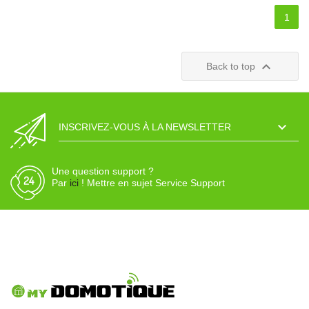
1

Back to top

INSCRIVEZ-VOUS À LA NEWSLETTER
Une question support ?
Par
ici
! Mettre en sujet Service Support