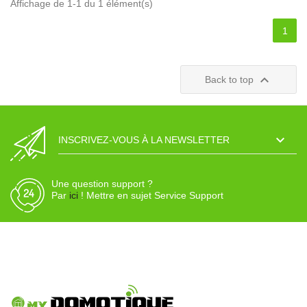
Affichage de 1-1 du 1 élément(s)
1

Back to top

INSCRIVEZ-VOUS À LA NEWSLETTER
Une question support ?
Par
ici
! Mettre en sujet Service Support