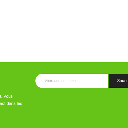
le
ecté
ean,
ooth,
ee
 €
jouter au panier
t. Vous
act dans les