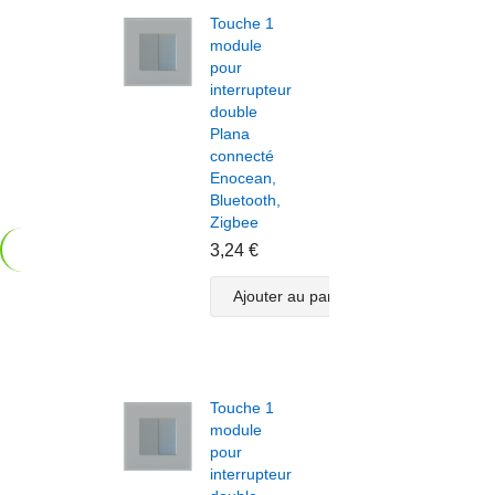
Touche 1
Touc
module
modu
pour
pour
interrupteur
inter
double
doub
Plana
Plan
connecté
conn
Enocean,
Enoc
Bluetooth,
Bluet
Zigbee
Zigb
3,24 €
3,24
Ajouter au panier
A
Touche 1
Touc
module
modu
pour
volet
interrupteur
roula