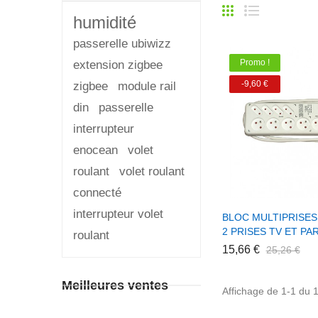
humidité
passerelle ubiwizz
Promo !
extension zigbee
-9,60 €
zigbee
module rail
din
passerelle
interrupteur
enocean
volet
roulant
volet roulant
connecté
interrupteur volet
+ Ajouter Au 
BLOC MULTIPRISES 
2 PRISES TV ET P
roulant
15,66 €
25,26 €
Meilleures ventes
Affichage de 1-1 du 