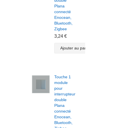
double
pour
Plana
inter
connecté
Plan
Enocean,
doub
Bluetooth,
conn
Zigbee
Enoc
Bluet
3,24 €
Zigb
3,82
Ajouter au panier
A
Touche 1
module
pour
Touc
interrupteur
modu
double
volet
Plana
roula
connecté
pour
Enocean,
inter
Bluetooth,
Plan