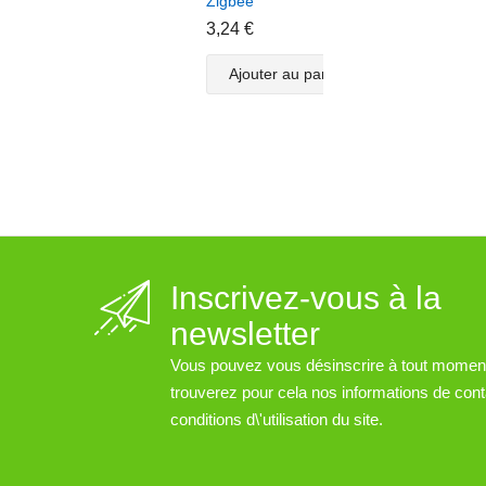
Zigbee
doub
conn
3,24 €
Enoc
Bluet
Ajouter au panier
Zigb
3,82
A
Inscrivez-vous à la
newsletter
Vous pouvez vous désinscrire à tout momen
trouverez pour cela nos informations de cont
conditions d\'utilisation du site.