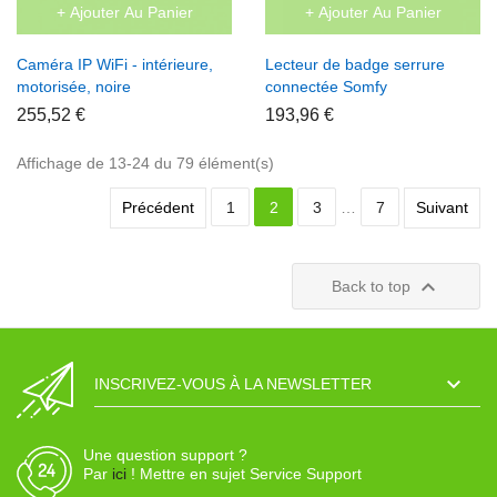
+ Ajouter Au Panier
+ Ajouter Au Panier
Caméra IP WiFi - intérieure,
Lecteur de badge serrure
motorisée, noire
connectée Somfy
255,52 €
193,96 €
Affichage de 13-24 du 79 élément(s)
Précédent
1
2
3
…
7
Suivant

Back to top

INSCRIVEZ-VOUS À LA NEWSLETTER
Une question support ?
Par
ici
! Mettre en sujet Service Support