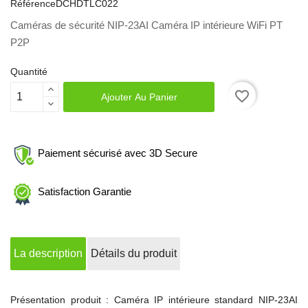
Référence
DCHDTLC022
Caméras de sécurité NIP-23AI Caméra IP intérieure WiFi PT
P2P
Quantité
favorite_border
Ajouter Au Panier
Paiement sécurisé avec 3D Secure
Satisfaction Garantie
La description
Détails du produit
Présentation produit : Caméra IP intérieure standard NIP-23AI