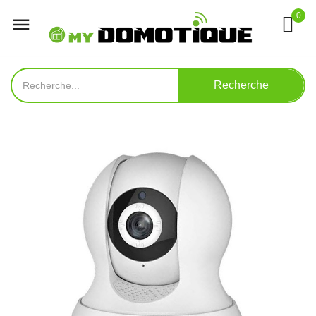
0

Recherche