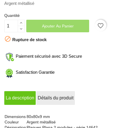
Argent métallisé
Quantité
favorite_border
Ajouter Au Panier

Rupture de stock
Paiement sécurisé avec 3D Secure
Satisfaction Garantie
La description
Détails du produit
Dimensions
80x80x9 mm
Couleur
Argent métallisé
Désignation
Plaques Plana 2 modules - série 14642