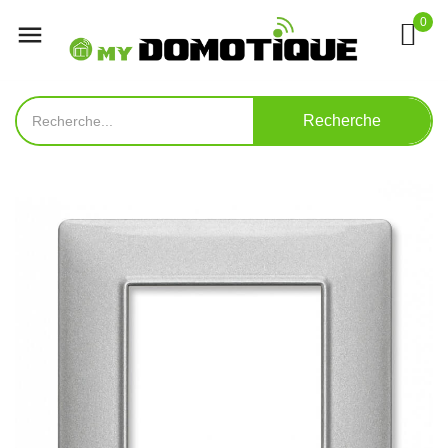
0

Recherche