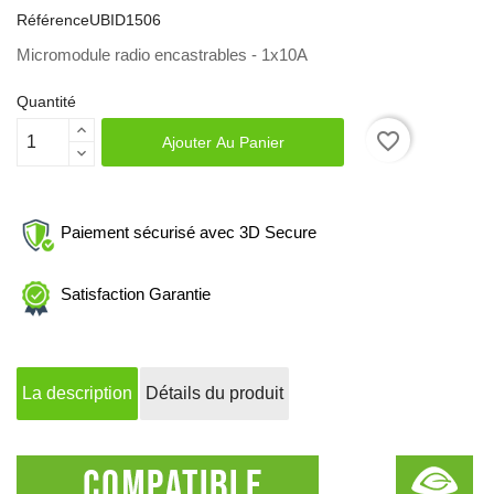
Référence
UBID1506
Micromodule radio encastrables - 1x10A
Quantité
favorite_border
Ajouter Au Panier
Paiement sécurisé avec 3D Secure
Satisfaction Garantie
La description
Détails du produit