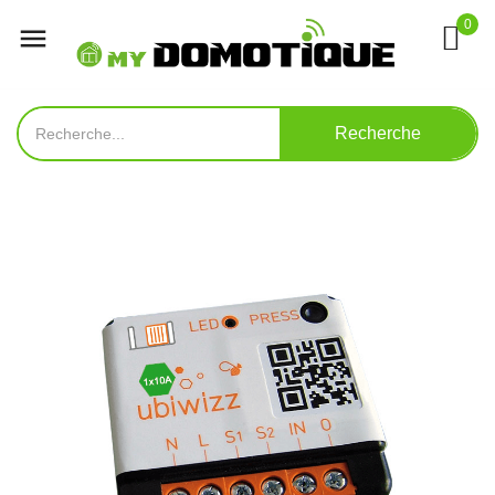
0

Recherche