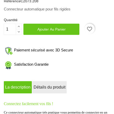
Référence
C2073.208
Connecteur automatique pour fils rigides
Quantité
favorite_border
Ajouter Au Panier
Paiement sécurisé avec 3D Secure
Satisfaction Garantie
La description
Détails du produit
Connectez facilement vos fils !
Ce connecteur automatique très pratique vous permettra de connecter en un