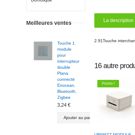
La description
Meilleures ventes
2.91Touche interchan
Touche 1
Touc
module
modu
pour
pour
interrupteur
inter
16 autre produ
double
doub
Plana
Plan
connecté
conn
Promo !
Enocean,
Enoc
Bluetooth,
Bluet
Zigbee
Zigb
3,24 €
3,24
Ajouter au panier
A
+ Ajouter Au Pani
UBIWIZZ MODULE