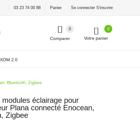
03 23 74 00 88
Panier
Se connecter S'inscrire
0
0
Votre panier
Comparer
XOM 2.0
an, Bluetooth, Zigbee
 modules éclairage pour
teur Plana connecté Enocean,
h, Zigbee