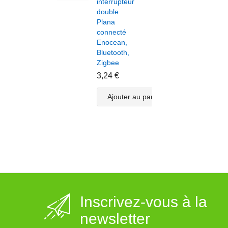
interrupteur
modu
double
volet
Plana
roula
connecté
pour
Enocean,
inter
Bluetooth,
Plan
Zigbee
doub
conn
3,24 €
Enoc
Bluet
Ajouter au panier
Zigb
3,82
A
Inscrivez-vous à la
newsletter