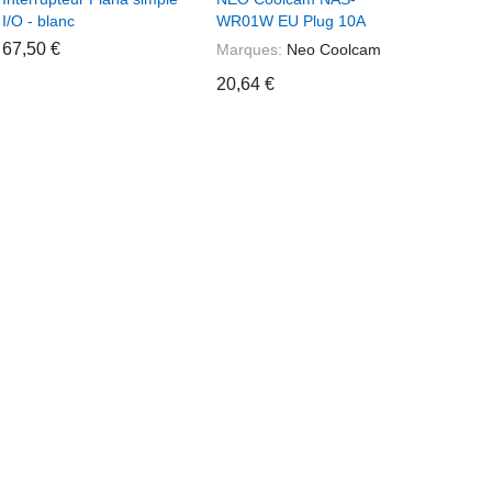
I/O - blanc
WR01W EU Plug 10A
roulant p
simple P
67,50 €
Marques:
Neo Coolcam
Enocean,
20,64 €
Zigbee
2,78 €