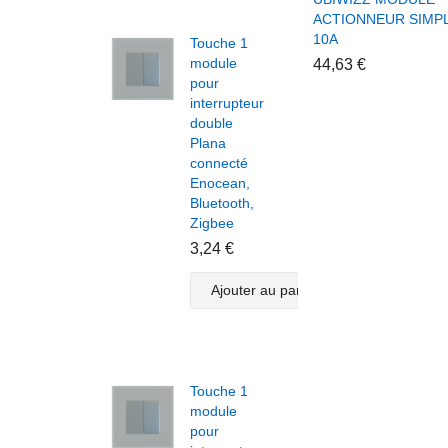
ACTIONNEUR SIMP
10A
Touche 1
Touc
module
modu
44,63 €
pour
volet
interrupteur
roula
double
pour
Plana
inter
connecté
Plan
Enocean,
doub
Bluetooth,
conn
Zigbee
Enoc
Bluet
3,24 €
Zigb
3,82
Ajouter au panier
A
Touche 1
module
pour
Touc