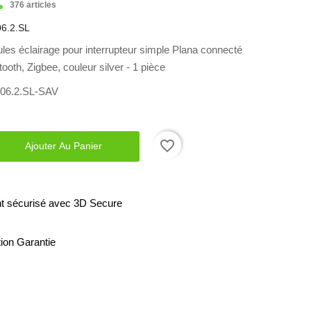
376 articles
6.2.SL
es éclairage pour interrupteur simple Plana connecté
ooth, Zigbee, couleur silver - 1 pièce
506.2.SL-SAV
favorite_border
Ajouter Au Panier
t sécurisé avec 3D Secure
tion Garantie