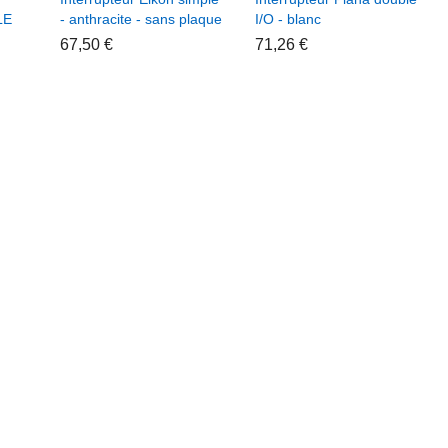
LE
- anthracite - sans plaque
I/O - blanc
he 1
67,50 €
71,26 €
le
Touche 1
nt
module
volet
rupteur
roulant
a
pour
le
interrupteur
ecté
Plana
ean,
double
ooth,
connecté
ee
Enocean,
Bluetooth,
 €
Zigbee
3,82 €
jouter au panier
Ajouter au panier
he 1