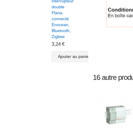
interrupteur
module
double
volet
Plana
roulant
connecté
pour
Enocean,
interrupteur
Bluetooth,
Plana
Zigbee
double
connecté
3,24 €
Enocean,
Bluetooth,
Ajouter au panier
Zigbee
3,82 €
16 autre produ
Ajouter au panier