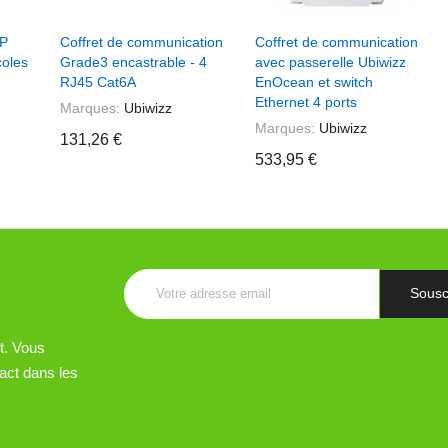
er
+ Ajouter Au Panier
+ Ajouter Au Panier
IP
Coffret de communication
Coffret de communication
coles
Grade3 encastrable - 4
avec passerelle Ubiwizz
RJ45 Cat6A
EnOcean et switch
Ethernet 4 ports
Marques:
Ubiwizz
Marques:
Ubiwizz
131,26 €
533,95 €
t. Vous
act dans les