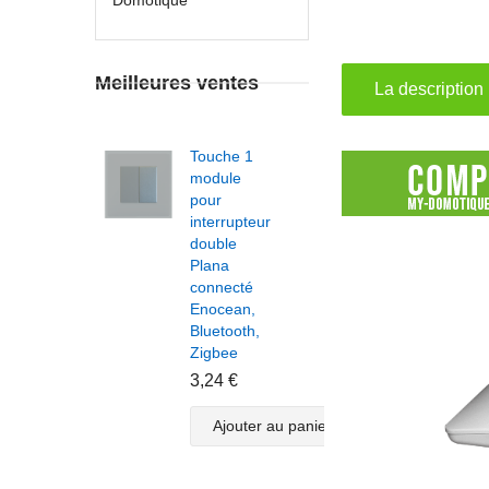
Meilleures ventes
La description
Touche 1
Touche 1
module
module
pour
pour
interrupteur
interrupteur
double
double
Plana
Plana
connecté
connecté
Enocean,
Enocean,
Bluetooth,
Bluetooth,
Zigbee
Zigbee
3,24 €
3,24 €
Ajouter au panier
Ajouter au panier