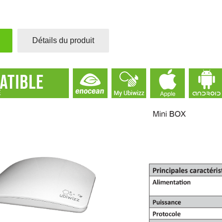
Détails du produit
Touche 1
module
volet
roulant
pour
interrupteur
Plana
double
connecté
Enocean,
Bluetooth,
Zigbee
3,82 €
Ajouter au panier