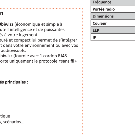
Touche 1
module
volet
roulant
pour
interrupteur
Plana
double
connecté
Enocean,
Bluetooth,
Zigbee
3,82 €
Ajouter au panier