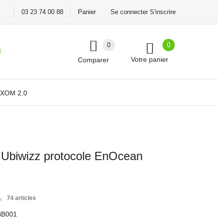
03 23 74 00 88
Panier
Se connecter S'inscrire
0
0
Votre panier
Comparer
XOM 2.0
 Ubiwizz protocole EnOcean
74 articles
BB001