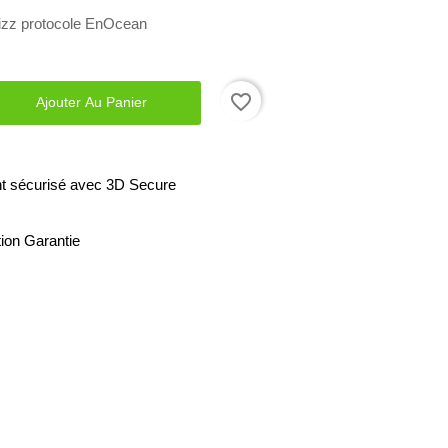
izz protocole EnOcean
favorite_border
Ajouter Au Panier
t sécurisé avec 3D Secure
tion Garantie