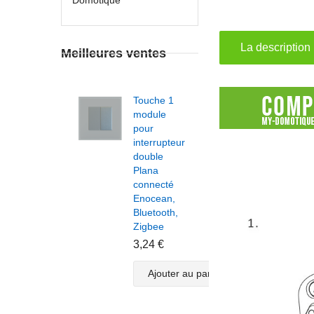
La description
Meilleures ventes
Touche 1
Touc
module
modu
pour
pour
interrupteur
inter
double
doub
Plana
Plan
connecté
conn
Enocean,
Enoc
Bluetooth,
Bluet
Zigbee
Zigb
3,24 €
3,24
Ajouter au panier
A