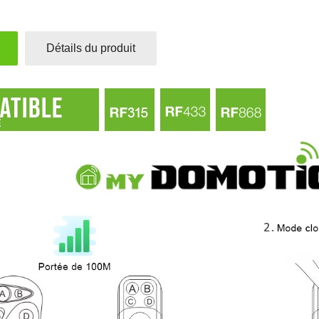
Détails du produit
he 1
Touche 1
le
module
volet
rupteur
roulant
le
pour
a
interrupteur
ecté
Plana
ean,
double
ooth,
connecté
ee
Enocean,
Bluetooth,
 €
Zigbee
3,82 €
jouter au panier
Ajouter au panier