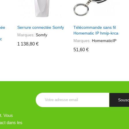
er
+ Ajouter Au Panier
+ Ajouter Au Panier
née
Serrure connectée Somfy
Télécommande sans fil
Homematic IP hmip-krca
Marques:
Somfy
c
Marques:
HomematicIP
1 138,80 €
51,60 €
t. Vous
act dans les