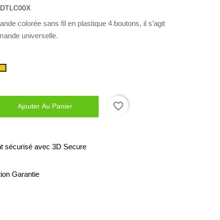
DTLC00X
de colorée sans fil en plastique 4 boutons, il s’agit
mande universelle.
Jaune
favorite_border
Ajouter Au Panier
t sécurisé avec 3D Secure
tion Garantie