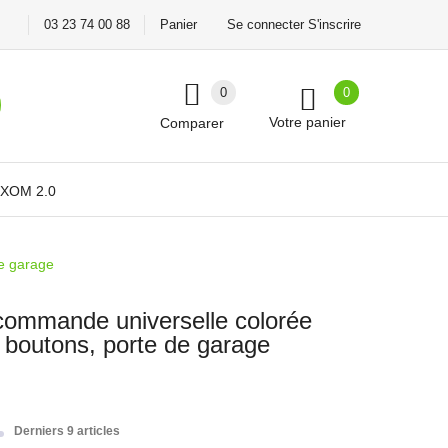
03 23 74 00 88
Panier
Se connecter S'inscrire
0
0
Votre panier
Comparer
XOM 2.0
de garage
écommande universelle colorée
4 boutons, porte de garage
Derniers 9 articles