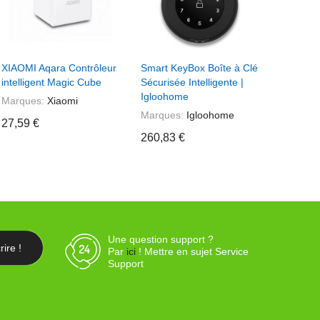
+ Ajouter Au Panier
+ Ajouter Au Panier
+ Ajo
XIAOMI Aqara Contrôleur
Smart KeyBox Boîte à Clé
POIGNE
intelligent Magic Cube
Sécurisée Intelligente |
SECUSI
Igloohome
147,50 
Marques:
Xiaomi
Marques:
Igloohome
27,59 €
260,83 €
Une question support ?
Par
ici
! Mettre en sujet Service
Support