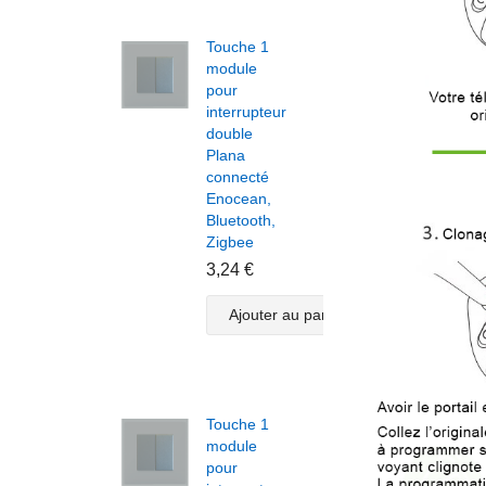
Touche 1
Touc
module
modu
pour
volet
interrupteur
roula
double
pour
Plana
inter
connecté
Plan
Enocean,
doub
Bluetooth,
conn
Zigbee
Enoc
Bluet
3,24 €
Zigb
3,82
Ajouter au panier
A
Touche 1
module
pour
Touc