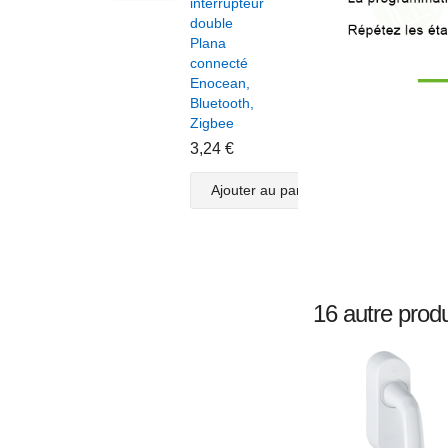
interrupteur
modu
double
volet
Plana
roula
connecté
pour
Enocean,
inter
Bluetooth,
Plan
Zigbee
doub
conn
3,24 €
Enoc
Bluet
Ajouter au panier
Zigb
3,82
A
16 autre produ