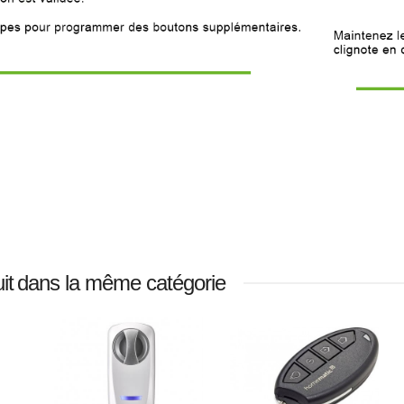
le
nt
rupteur
a
le
ecté
ean,
ooth,
ee
 €
jouter au panier
it
dans la même catégorie