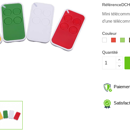
Référence
DCH
Mini télécomman
d’une télécom
Couleur
Blanc
Rouge
Vert
Quantité
Paiemen
Satisfac