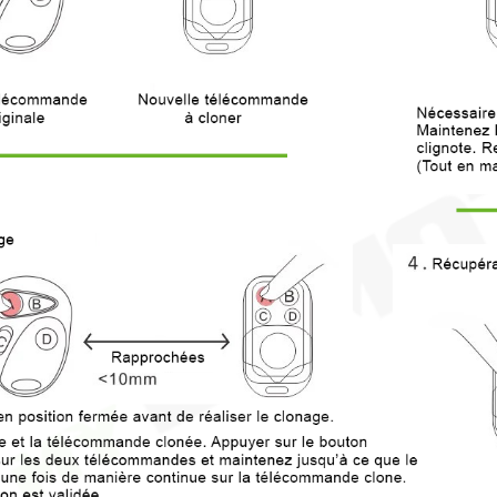
he 1
le
Touche 1
nt
module
volet
rupteur
roulant
a
pour
le
interrupteur
ecté
Plana
ean,
double
ooth,
connecté
ee
Enocean,
Bluetooth,
 €
Zigbee
3,82 €
jouter au panier
Ajouter au panier
he 1