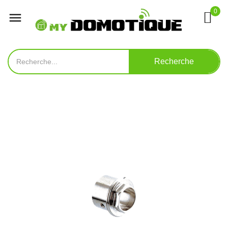
0

Recherche