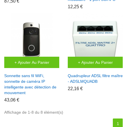
87,50 €
12,25 €
+ Ajouter Au Panier
+ Ajouter Au Panier
Sonnette sans fil WiFi,
Quadrupleur ADSL filtre maître
sonnette de caméra IP
- ADSLMQUADB
intelligente avec détection de
22,16 €
mouvement
43,06 €
Affichage de 1-8 du 8 élément(s)
1