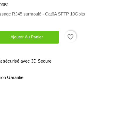
03B1
ssage RJ45 surmoulé - Cat6A SFTP 10Gbits
favorite_border
Ajouter Au Panier
t sécurisé avec 3D Secure
tion Garantie