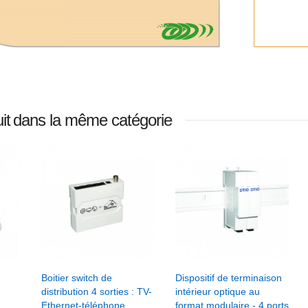
he 1
le
Touche 1
nt
module
volet
rupteur
roulant
a
pour
it
dans la même catégorie
le
interrupteur
ecté
Plana
ean,
double
ooth,
connecté
ee
Enocean,
Bluetooth,
 €
Zigbee
3,82 €
jouter au panier
Ajouter au panier
er
+ Ajouter Au Panier
+ Ajouter Au Panier
Boitier switch de
Dispositif de terminaison
distribution 4 sorties : TV-
intérieur optique au
he 1
Ethernet-téléphone
format modulaire - 4 ports