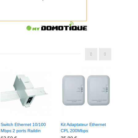
+ Ajouter Au Panier
+ Ajouter Au Panier
+ Ajo
Switch Ethernet 10/100
Kit Adaptateur Ethernet
Switch E
Mbps 2 ports Raildin
CPL 200Mbps
Mbps 4 p