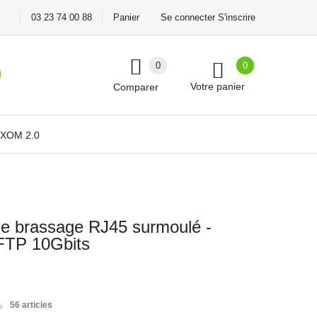
03 23 74 00 88
Panier
Se connecter S'inscrire
0
0
Votre panier
Comparer
XOM 2.0
e brassage RJ45 surmoulé -
FTP 10Gbits
56 articles