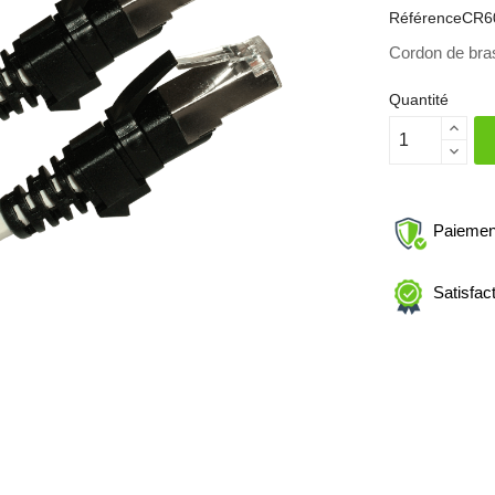
Référence
CR6
Cordon de bra
Quantité
Paiemen
Satisfac