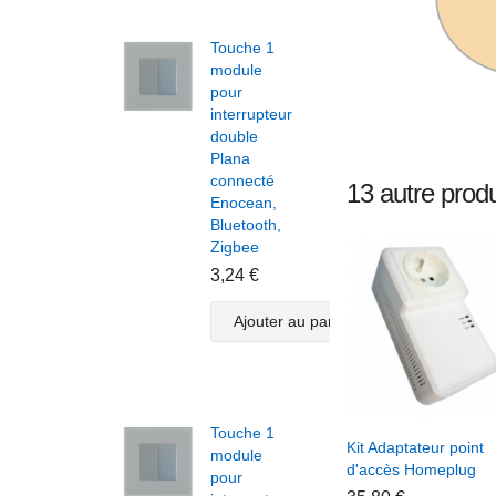
Touche 1
Touc
module
modu
pour
volet
interrupteur
roula
double
pour
Plana
inter
connecté
Plan
13 autre produ
Enocean,
doub
Bluetooth,
conn
Zigbee
Enoc
Bluet
3,24 €
Zigb
3,82
Ajouter au panier
A
Touche 1
+ Ajouter Au Pani
Kit Adaptateur point
module
d'accès Homeplug
pour
Touc