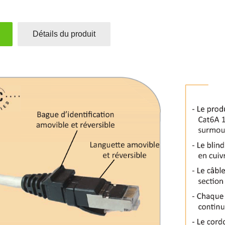
Détails du produit
he 1
Touche 1
le
module
volet
rupteur
roulant
le
pour
a
interrupteur
ecté
Plana
ean,
double
ooth,
connecté
ee
Enocean,
Bluetooth,
 €
Zigbee
3,82 €
jouter au panier
Ajouter au panier