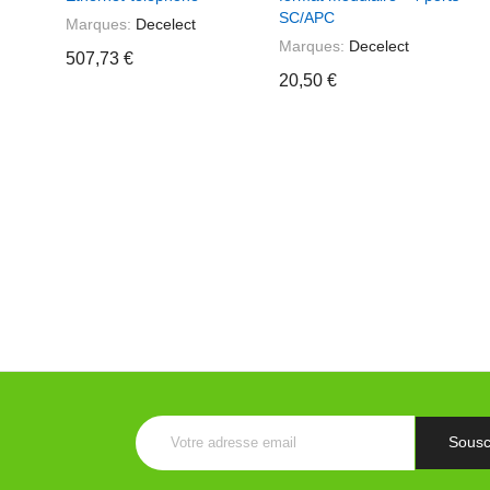
le
SC/APC
Marques:
Decelect
Marques:
Decelect
nt
507,73 €
20,50 €
rupteur
a
le
ecté
ean,
ooth,
ee
 €
jouter au panier