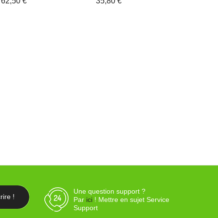
62,50 €
35,80 €
Marques
87,50 €
Une question support ?
Par
ici
! Mettre en sujet Service
Support