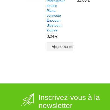
35,80 €
interrupteur
modu
double
volet
Plana
roula
connecté
pour
Enocean,
inter
Bluetooth,
Plan
Zigbee
doub
conn
3,24 €
Enoc
Bluet
Ajouter au panier
Zigb
3,82
A
Inscrivez-vous à la
newsletter