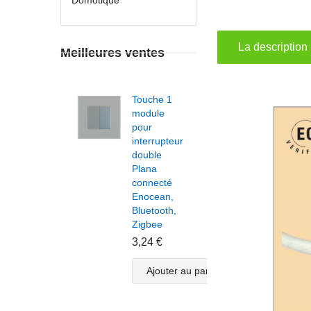
La description
Meilleures ventes
Touche 1
Touc
module
modu
pour
pour
interrupteur
inter
double
doub
Plana
Plan
connecté
conn
Enocean,
Enoc
Bluetooth,
Bluet
Zigbee
Zigb
3,24 €
3,24
Ajouter au panier
A