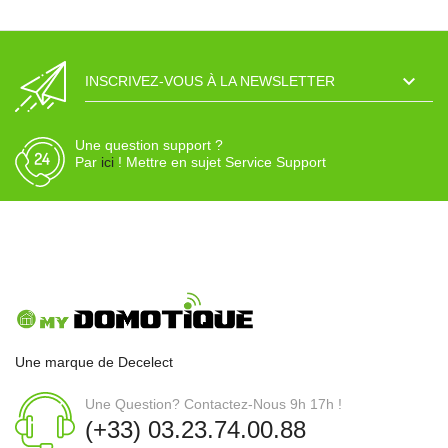

INSCRIVEZ-VOUS À LA NEWSLETTER
Une question support ?
Par
ici
! Mettre en sujet Service Support
Une marque de Decelect
Une Question? Contactez-Nous 9h 17h !
(+33) 03.23.74.00.88