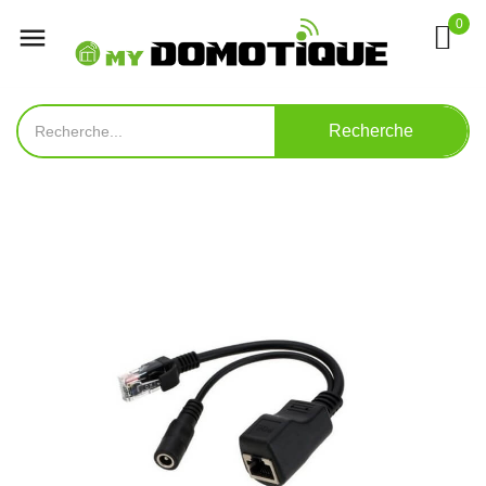
0

Recherche